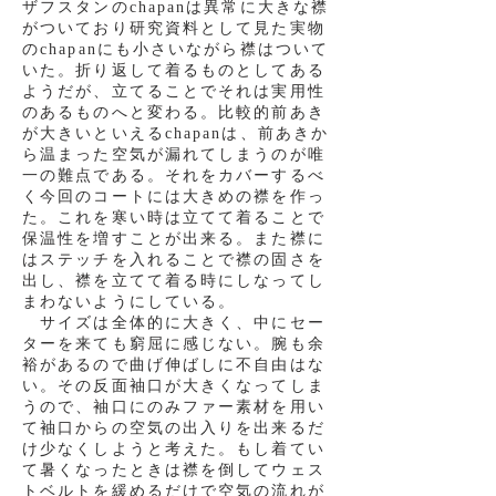
ザフスタンのchapanは異常に大きな襟
がついており研究資料として見た実物
のchapanにも小さいながら襟はついて
いた。折り返して着るものとしてある
ようだが、立てることでそれは実用性
のあるものへと変わる。比較的前あき
が大きいといえるchapanは、前あきか
ら温まった空気が漏れてしまうのが唯
一の難点である。それをカバーするべ
く今回のコートには
大きめの襟を作っ
た。これを寒い時は立てて着ることで
保温性を
増すことが出来る。また襟に
はステッチを入れることで襟の固さを
出し、襟を立てて着る時にしなってし
まわないようにしている。
サイズは全体的に大きく、中にセー
ターを来ても窮屈に感じない。腕も余
裕があるので曲げ伸ばしに不自由はな
い。その反面袖口が大きくなってしま
うので、袖口にのみファー素材を用い
て袖口からの空気の出入りを出来るだ
け少なくしようと考えた。もし着てい
て暑くなったときは襟を倒してウェス
トベルトを緩めるだけで空気の流れが