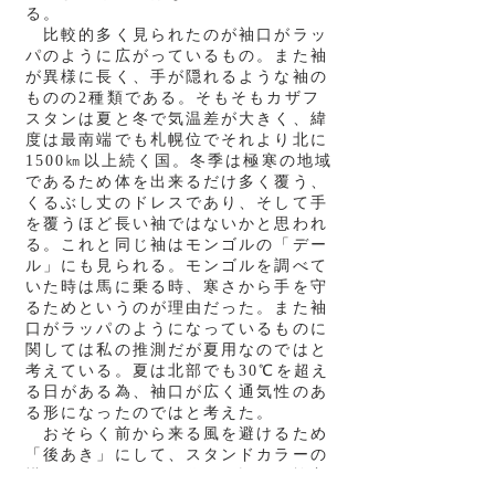
る。
比較的多く見られたのが袖口がラッ
パのように広がっているもの。また袖
が異様に長く、手が隠れるような袖の
ものの2種類である。そもそもカザフ
スタンは夏と冬で気温差が大きく、緯
度は最南端でも札幌位でそれより北に
1500㎞以上続く国。冬季は極寒の地域
であるため体を出来るだけ多く覆う、
くるぶし丈のドレスであり、そして手
を覆うほど長い袖ではないかと思われ
る。これと同じ袖はモンゴルの「デー
ル」にも見られる。モンゴルを調べて
いた時は馬に乗る時、寒さから手を守
るためというのが理由だった。また袖
口がラッパのようになっているものに
関しては私の推測だが夏用なのではと
考えている。夏は北部でも30℃を超え
る日がある為、袖口が広く通気性のあ
る形になったのではと考えた。
おそらく前から来る風を避けるため
「後あき」にして、スタンドカラーの
襟がついている。現代の周辺の民族衣