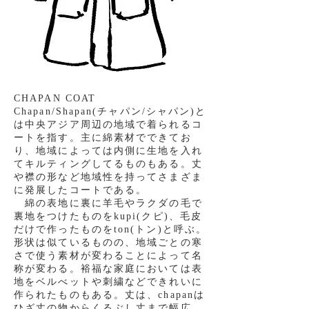
CHAPAN COAT
Chapan/Shapan(チャパン/シャパン)と
は中央アジア周辺の地域で着られるコ
ートを指す。主に綿素材でできてお
り、地域によっては内側に生地を入れ
てキルティングしてるものもある。
丈
や襟の形など地域性を持ってさまざま
に発展したコートである。
綿の表地に裏に羊毛やラクダの毛で
裏地をつけたものをkupi(クピ)、毛皮
だけで作ったものをton(トン)と呼ぶ。
形状は似ているものの、地域ごとの寒
さで使う素材が変わることによって名
称が変わる。裕福な家庭においては表
地をベルべットや刺繍などできれいに
作られたものもある。丈は、chapanは
ひざ丈の物からくるぶし丈まで幅広