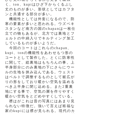
く、ton、kupiはひざ下からくるぶし
丈のものが多い。形状としてはカフタ
ンと共通する部分が多い。
機能性としては外套になるので、防
寒の要素が多いと思われる。ウズベキ
スタンなど南方の国のchapanは一枚仕
立ての物もあるが、北方では裏地とフ
ェルトの中綿入りでキルティング加工
しているものが多いようだ。
今回のコートはこれらのchapan、
kupi、tonの機能性をあわせもつ形の
コートとして製作した。とくに防寒性
に関して、総裏地はもちろんの事。上
半身部分にのみ裏地の下にさらにウー
ルの生地を挟み込んである。ウェスト
はベルトで調整するものとして裾広が
りの形をしており暖かい空気を温める
べき上半身に閉じ込める。また2重裏
地にする事で、空気の層を作りやすく
暖かい空気をとどめやすくしている。
襟はがこれは昔の写真にはあまり見
られない特徴だ。強いて言えば裕福な
家のkupiには襟が見られる。現代のカ