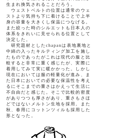
生まれ換気されることだろう。
ウェストベルトの位置は通常のウェ
ストより気持ち下に着けることで上半
身の容量を大きくし保温につなげる。
また絞った時のシルエットも日本人の
体系をきれいに見せられる位置として
決定した。
研究題材としたchapanは表地裏地と
中綿の入ったキルティング加工を施し
たものであったがこれは現代の服と比
較すると非常に重く感じたが、実際に
着用してみて実に暖かかった。しかし
現在においては服の軽量化が進み、ま
た日本においての必要な保温性を考え
るにそこまでの重さはかえって生活に
不自由だと感じた。そこで比較的密度
がありつつも厚さがあり、重さもさほ
どではないメルトン生地を採用。また
秋、春用にコットンツィルも採用した
形となった。