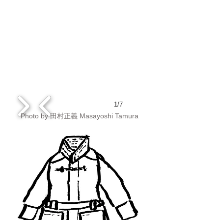
1/7
Photo by 田村正義 Masayoshi Tamura