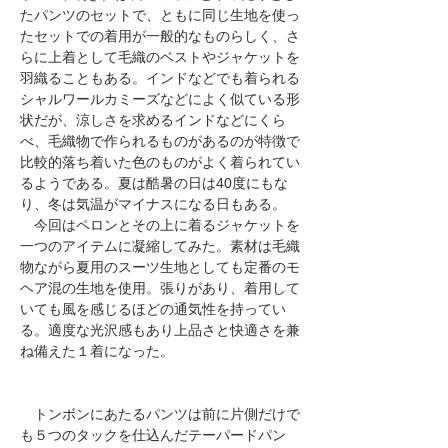
たパンツのセットで、ともに同じ生地を使っ
たセットでの着用が一般的なものらしく、さ
らに上着として毛織のベストやジャケットを
羽織ることもある。インドなどでも着られる
シャルワールカミーズなどによく似ている形
状だが、涼しさを求めるインドなどにくら
べ、毛織物で作られるものがあるのが特徴で
比較的落ち着いた色のものがよく着られてい
るようである。夏は酷暑の日は40度にもな
り、冬は気温がマイナスになる日もある。
​ 今回はペロンとその上に着るジャケットを
一つのアイテムに凝縮してみた。素材は毛織
物ながら夏用のスーツ生地としても定番のモ
ヘア混の生地を使用。張りがあり、着用して
いても風を感じるほどの通気性を持ってい
る。適度な光沢感もあり上品さと快適さを兼
ね備えた１着になった。
トンボンにあたるパンツは前に片側だけで
も５つのタックを仕込んだテーパードパン